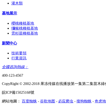
灌木類
基地展示
櫻桃種植基地
獼猴桃種植基地
雲杉苗種植基地
新聞中心
技術要領
行業資訊
全國咨詢熱線：
400-123-4567
CopyRight © 2002-2018 果冻传媒在线播放第一集第二集
皖ICP備15025168號
網站地圖：
百度蜘蛛
-
谷歌地图
-
必应爬虫
-
搜狗蜘蛛
-
奇虎地