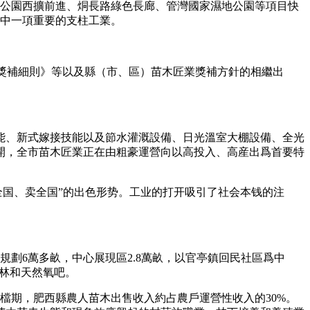
林公園西擴前進、烔長路綠色長廊、管灣國家濕地公園等項目快
濟中一項重要的支柱工業。
美化大會戰獎補細則》等以及縣（市、區）苗木匠業獎補方針的相繼出
能、新式嫁接技能以及節水灌溉設備、日光溫室大棚設備、全光
開，全市苗木匠業正在由粗豪運營向以高投入、高産出爲首要特
全国、卖全国”的出色形势。工业的打开吸引了社会本钱的注
劃6萬多畝，中心展現區2.8萬畝，以官亭鎮回民社區爲中
賞林和天然氧吧。
檔期，肥西縣農人苗木出售收入約占農戶運營性收入的30%。