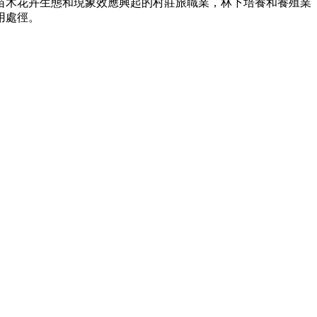
托苗木花卉生態和現象效應興起的村莊旅職業，林下培養和養殖業
用處徑。