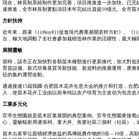
現在，林長制系統制作更加完善，項目推進進一步加快。已完
速推進，全市林長制要點項目本年完結出資超10億元。全市苗
方針扶持
近年來，跟著《{{#ksy#}}促進現代農業展開若幹方針》、《{
台，極大地調動了全社會參加栽樹造林作業的活躍性，最大極
展開靈敏
當時，該市正在加快對各類苗木種類進行更新換代，加大對低
育苗設備、新式培養基質等新技能、新資料的推廣運用，逐漸
征的集約運營改動。
通過接連15屆我國·合肥苗木花卉生意大会的推介和打造，合
入，使苗木花卉工业由以前单纯以农户培育为主改动为包含农
工業多元化
官亭生態園就是苗木匠業展開的典型案例。官亭生態園東接蜀山
心，靈敏輻射周邊張祠、童大井、焦婆社區三個村（社區），通過
苗木出産單位面積經濟效益約爲傳統農作物的5倍—10倍，高