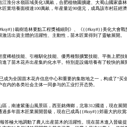
結江淮分水嶺區域美化3萬畝，合肥植物園擴建、大蜀山國家森
木匠業培養面積達100萬畝，年産量近90億元，成爲該市村莊經
{#ksy#}}栽樹造林要點工程獎補細則》、《{{#ksy#}}
限激活出資主體的活躍性、主動性，苗木匠業得到了靈敏展開。
密度稀植技能、引種馴化技能、優秀種類擴繁技能、平衡上肥技
前進了苗木花卉出産集約化水平。特別是設備培養有了較快的展
肥已成为全国苗木花卉信息中心和重要的集散地之一，构成了“买
户在内的各类社会主体一同参与的工业打开态势。
區，南連紫蓬山風景區，西至銘傳鄉，北靠312國道，現在展開規
多年苗木匠業展開晉級，現在已成爲{{#ksy#}}郊最大的欣
額報答極大地調動了農人出産苗木的活躍性。現在苗木進入晉級提