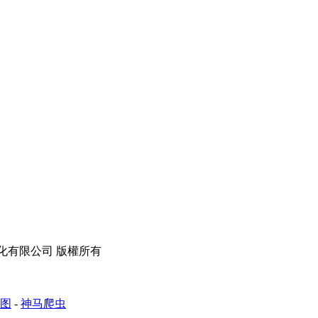
苗木綠化有限公司 版權所有
图
-
神马爬虫