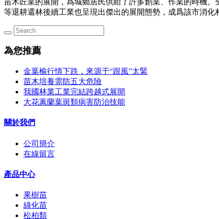
苗木匠業的展開，爲城鄉居民供給了許多創業、作業的時機。全
等退耕還林後續工業也呈現出傑出的展開態勢，成爲該市消化
為您推薦
金葉榆行情下跌，來源于“跟風”太緊
苗木培養需防五大危險
我國林業工業完結跨越式展開
大花蕙蘭葉斑類病害防治技能
關於我們
公司簡介
在線留言
產品中心
果樹苗
綠化苗
松柏類