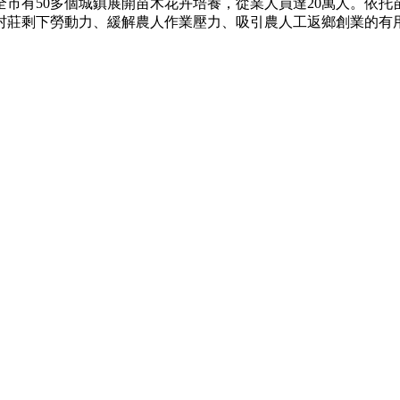
市有50多個城鎮展開苗木花卉培養，從業人員達20萬人。依
村莊剩下勞動力、緩解農人作業壓力、吸引農人工返鄉創業的有