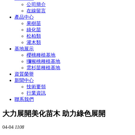
公司簡介
在線留言
產品中心
果樹苗
綠化苗
松柏類
灌木類
基地展示
櫻桃種植基地
獼猴桃種植基地
雲杉苗種植基地
資質榮譽
新聞中心
技術要領
行業資訊
聯系我們
大力展開美化苗木 助力綠色展開
04-04
1108