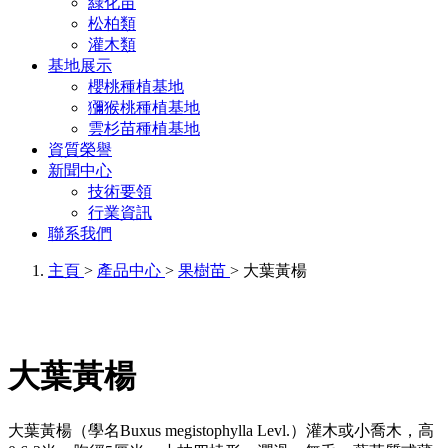
綠化苗
松柏類
灌木類
基地展示
櫻桃種植基地
獼猴桃種植基地
雲杉苗種植基地
資質榮譽
新聞中心
技術要領
行業資訊
聯系我們
主頁
>
產品中心
>
果樹苗
> 大葉黃楊
大葉黃楊
大葉黃楊（學名Buxus megistophylla Levl.）灌木或小喬木，高