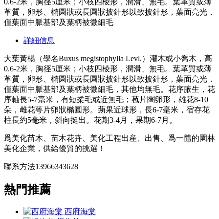
0.6-2米，胸徑5厘米；小枝四棱形，潤滑、無毛。葉革質或薄
革質，卵形、橢圓狀或長圓狀披針形以致披針形，葉面亮光，
僅葉面中脈基部及葉柄被微細毛
詳細信息
大葉黃楊（學名Buxus megistophylla Levl.）灌木或小喬木，高
0.6-2米，胸徑5厘米；小枝四棱形，潤滑、無毛。葉革質或薄
革質，卵形、橢圓狀或長圓狀披針形以致披針形，葉面亮光，
僅葉面中脈基部及葉柄被微細毛，其他均無毛。花序腋生，花
序軸長5-7毫米，有短柔毛或近無毛；苞片闊卵形，雄花8-10
朵，雌花萼片卵狀橢圓形。蒴果近球形，長6-7毫米，宿存花
柱長約5毫米，斜向挺出。花期3-4月，果期6-7月。
爲美化苗木、苗木花卉、美化工程出産、出售、爲一體的園林
美化企業，供給優質的挑選！
聯系方法13966343628
熱門推薦
西府海棠