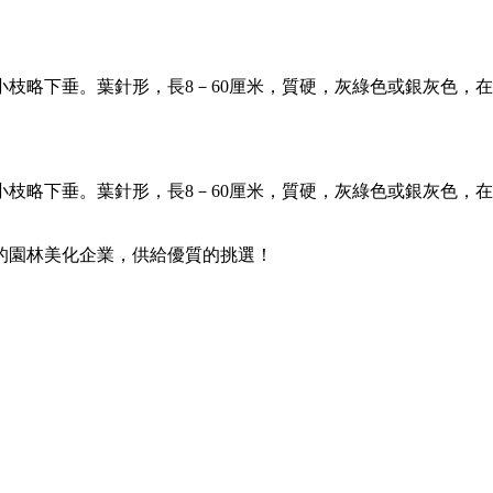
枝略下垂。葉針形，長8－60厘米，質硬，灰綠色或銀灰色，在長
枝略下垂。葉針形，長8－60厘米，質硬，灰綠色或銀灰色，在長
的園林美化企業，供給優質的挑選！