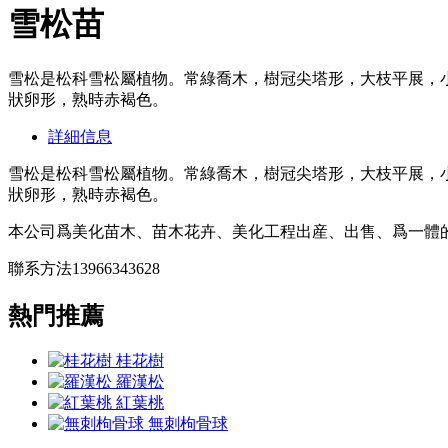
雪松苗
雪松是松科雪松屬植物。常綠喬木，樹冠尖塔形，大枝平展，小
狀卵形，熟時赤褐色。
詳細信息
雪松是松科雪松屬植物。常綠喬木，樹冠尖塔形，大枝平展，小
狀卵形，熟時赤褐色。
本公司爲美化苗木、苗木花卉、美化工程出産、出售、爲一體
聯系方法13966343628
熱門推薦
桂花樹
羅漢松
紅葉桃
無刺枸骨球