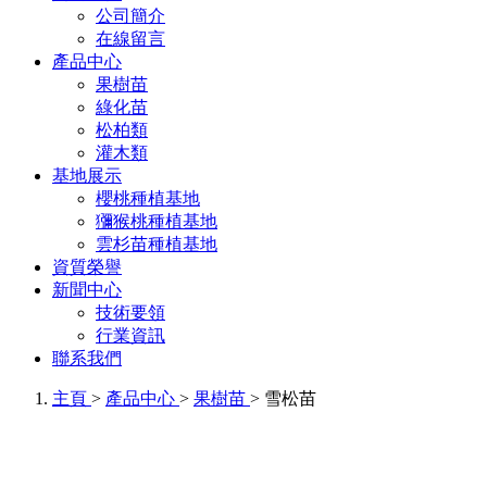
公司簡介
在線留言
產品中心
果樹苗
綠化苗
松柏類
灌木類
基地展示
櫻桃種植基地
獼猴桃種植基地
雲杉苗種植基地
資質榮譽
新聞中心
技術要領
行業資訊
聯系我們
主頁
>
產品中心
>
果樹苗
> 雪松苗