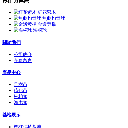
紅花紫木
無刺枸骨球
金邊黃楊
海桐球
關於我們
公司簡介
在線留言
產品中心
果樹苗
綠化苗
松柏類
灌木類
基地展示
櫻桃種植基地