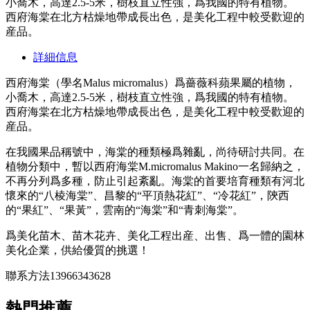
小喬木，高達2.5-5米，樹枝直立性強，爲我國的特有植物。
西府海棠在北方枯燥地帶成長出色，是美化工程中較受歡迎的
産品。
詳細信息
西府海棠（學名Malus micromalus）爲薔薇科蘋果屬的植物，
小喬木，高達2.5-5米，樹枝直立性強，爲我國的特有植物。
西府海棠在北方枯燥地帶成長出色，是美化工程中較受歡迎的
産品。
在我國果品稱號中，海棠的種類極爲雜亂，尚待研討共同。在
植物分類中，暫以西府海棠M.micromalus Makino一名歸納之，
不再分列爲多種，防止引起紊亂。海棠的首要培育種類有河北
懷來的“八棱海棠”、昌黎的“平頂熱花紅”、“冷花紅”，陝西
的“果紅”、“果黃”，雲南的“海棠”和“青刺海棠”。
爲美化苗木、苗木花卉、美化工程出産、出售、爲一體的園林
美化企業，供給優質的挑選！
聯系方法13966343628
熱門推薦