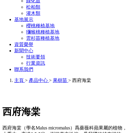
綠化苗
松柏類
灌木類
基地展示
櫻桃種植基地
獼猴桃種植基地
雲杉苗種植基地
資質榮譽
新聞中心
技術要領
行業資訊
聯系我們
主頁
>
產品中心
>
果樹苗
> 西府海棠
西府海棠
西府海棠（學名Malus micromalus）爲薔薇科蘋果屬的植物，